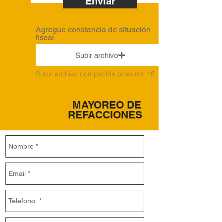
Enviar
Agregue constancia de situación
fiscal
Subir archivo
Subir archivo compatible (máximo 15 MB)
MAYOREO DE
REFACCIONES