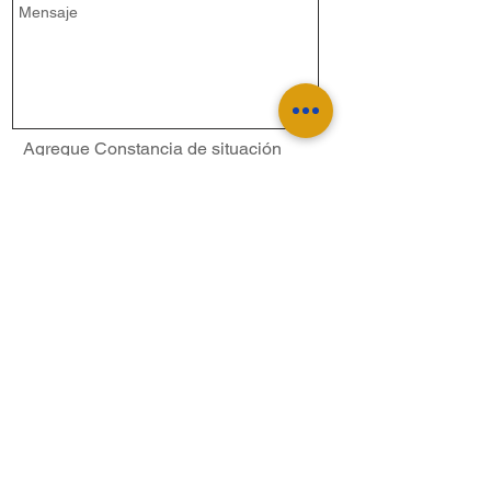
Agregue Constancia de situación
fiscal
Subir archivo
Subir archivo compatible (máximo 15 MB)
Enviar
Dreysa Distribución S.A de C.V.
Av Alemania 1328, Col. Moderna,
Guadalajara.
Cel.
(33)14178411
Cel.
(33) 23102182